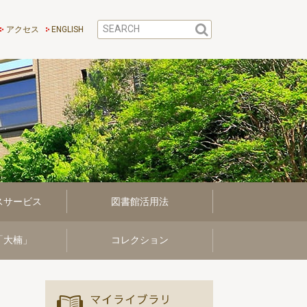
アクセス
ENGLISH
スサービス
図書館活用法
「大楠」
コレクション
マイ