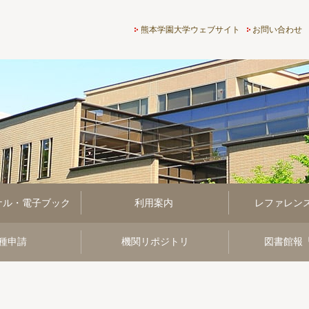
熊本学園大学付属図書館
熊本学園大学ウェブサイト
お問い合わせ
ナル・電子ブック
利用案内
レファレン
種申請
機関リポジトリ
図書館報