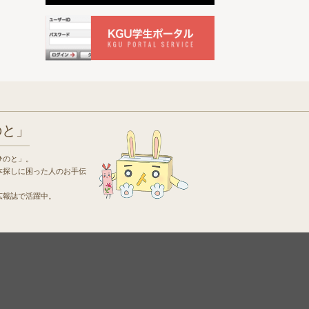
のと」
ひのと」。
本探しに困った人のお手伝
広報誌で活躍中。