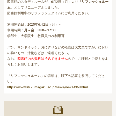
図書館のスタディルームが、6月2日（月）より
「リフレッシュルー
ム」
としてリニューアルしました。
図書館利用中のリフレッシュタイムにご利用ください。
利用開始日：2025年6月2日（月）～
利用時間：
月～金 8:50～17:00
学部生、大学院生、教職員のみ利用可
パン、サンドイッチ、おにぎりなどの軽食は大丈夫ですが、におい
の強いもの、汁物などはご遠慮ください。
なお、
図書館内の資料は持込できません
ので、ご理解とご協力をよ
ろしくお願いします。
「リフレッシュルーム」の詳細は、以下の記事を参照してくださ
い。
https://www.lib.kumagaku.ac.jp/news/news4368.html
マイライ