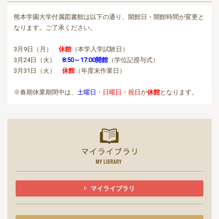
熊本学園大学付属図書館は以下の通り、開館日・開館時間が変更と
なります。ご了承ください。
3月9日（月）
休館
（本学入学試験日）
3月24日（火）
8:50～17:00開館
（学位記授与式）
3月31日（火）
休館
（年度末作業日）
※春期休業期間中は、
土曜日
・
日曜日
・
祝日
が
休館
となります。
マイライ
マイライブラリ