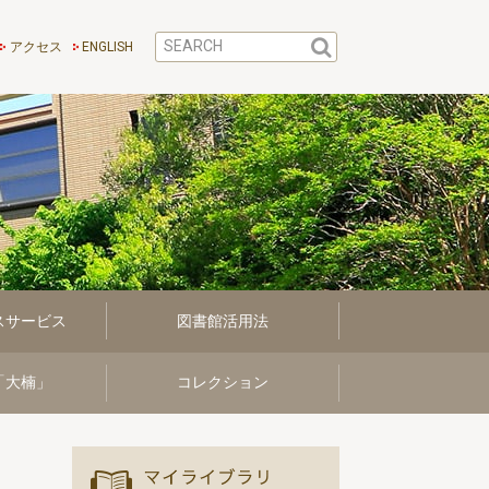
アクセス
ENGLISH
スサービス
図書館活用法
「大楠」
コレクション
マイ