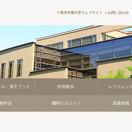
熊本学園大学付属図書館
熊本学園大学ウェブサイト
お問い合わせ
ナル・電子ブック
利用案内
レファレン
種申請
機関リポジトリ
図書館報