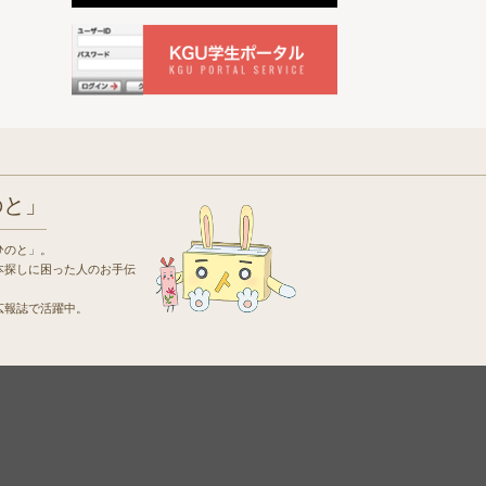
のと」
ひのと」。
本探しに困った人のお手伝
広報誌で活躍中。