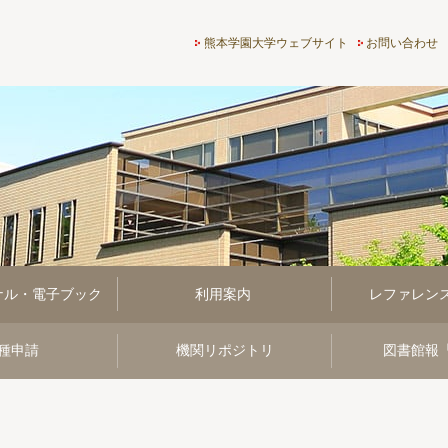
熊本学園大学付属図書館
熊本学園大学ウェブサイト
お問い合わせ
ナル・電子ブック
利用案内
レファレン
種申請
機関リポジトリ
図書館報