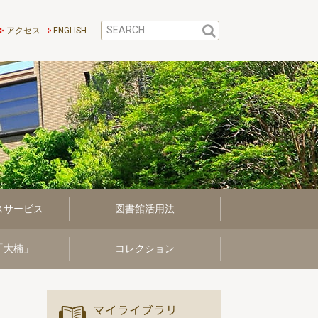
アクセス
ENGLISH
スサービス
図書館活用法
「大楠」
コレクション
マイ