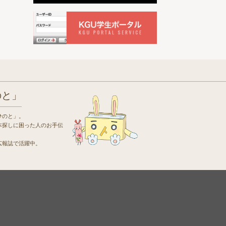
のと」
ひのと」。
本探しに困った人のお手伝
広報誌で活躍中。