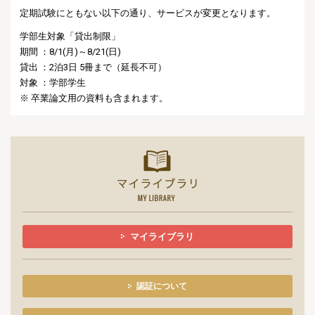
定期試験にともない以下の通り、サービスが変更となります。
学部生対象「貸出制限」
期間 ：8/1(月)～8/21(日)
貸出 ：2泊3日 5冊まで（延長不可）
対象 ：学部学生
※ 卒業論文用の資料も含まれます。
マイライ
マイライブラリ
認証について