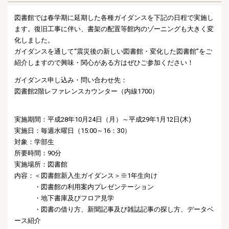
図書館では春学期に延期した各種ガイダンスを下記の日程で実施し
ます。
復旧工事に伴い、書架の配置等館内のゾーニングも大きく変
化しました。
ガイダンスを通して“震災後の新しい図書館・変化した図書館”をご
紹介しますので興味・関心がある方はぜひご参加ください！
ガイダンス申し込み・問い合わせ先：
図書館2階レファレンスカウンター（内線1700）
実施期間：平成28年10月24日（月）～平成29年1月12日(木)
実施日：毎週水曜日（15:00～16：30）
対象：学部生
所要時間：90分
実施場所：図書館
内容：＜図書館新入生ガイダンス＞※1年生向け
・図書館の利用案内プレゼンテーション
・地下書庫及びフロア見学
・図書の借り方、新聞記事及び雑誌記事の探し方、データベ
ース紹介