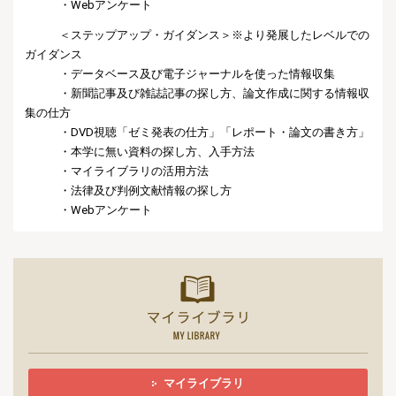
・Webアンケート
＜ステップアップ・ガイダンス＞※より発展したレベルでの
ガイダンス
・データベース及び電子ジャーナルを使った情報収集
・新聞記事及び雑誌記事の探し方、論文作成に関する情報収
集の仕方
・DVD視聴「ゼミ発表の仕方」「レポート・論文の書き方」
・本学に無い資料の探し方、入手方法
・マイライブラリの活用方法
・法律及び判例文献情報の探し方
・Webアンケート
マイライ
マイライブラリ