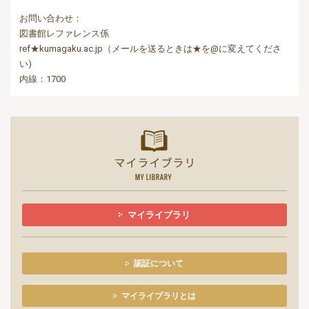
お問い合わせ：
図書館レファレンス係
ref★kumagaku.ac.jp（メールを送るときは★を@に変えてくださ
い)
内線：1700
マイライ
マイライブラリ
認証について
マイライブラリとは