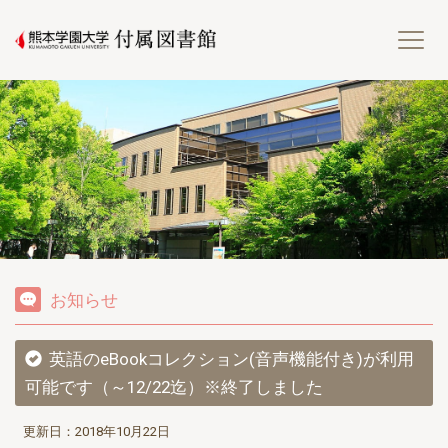
熊
お知らせ
英語のeBookコレクション(音声機能付き)が利用
可能です（～12/22迄）※終了しました
更新日：2018年10月22日