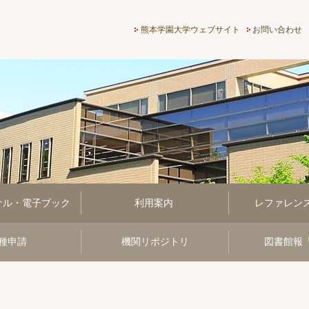
熊本学園大学付属図書館
熊本学園大学ウェブサイト
お問い合わせ
ナル・電子ブック
利用案内
レファレン
種申請
機関リポジトリ
図書館報