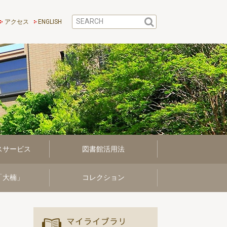
アクセス
ENGLISH
スサービス
図書館活用法
「大楠」
コレクション
マイ