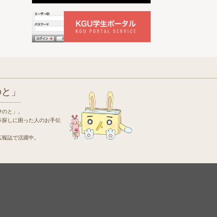
のと」
ひのと」。
本探しに困った人のお手伝
広報誌で活躍中。