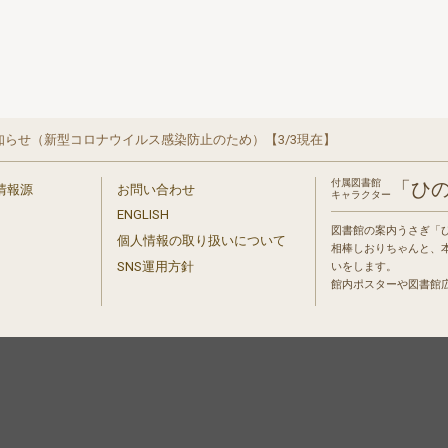
らせ（新型コロナウイルス感染防止のため）【3/3現在】
付属図書館
「ひ
情報源
お問い合わせ
キャラクター
ENGLISH
図書館の案内うさぎ「
個人情報の取り扱いについて
相棒しおりちゃんと、
」
SNS運用方針
いをします。
館内ポスターや図書館