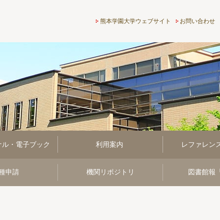
熊本学園大学付属図書館
熊本学園大学ウェブサイト
お問い合わせ
ナル・電子ブック
利用案内
レファレン
種申請
機関リポジトリ
図書館報