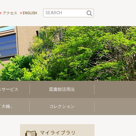
アクセス
ENGLISH
スサービス
図書館活用法
「大楠」
コレクション
マイ