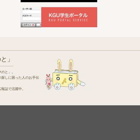
のと」
ひのと」。
本探しに困った人のお手伝
広報誌で活躍中。