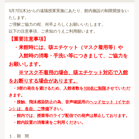
5月7日(木)からの遠隔授業実施にあたり、
館内施設の制限開放をい
たします。
ご理解ご協力の程、何卒よろしくお願いいたします。
以下の注意事項、ご承知のうえご利用願います。
【重要注意事項】
・来館時には、咳エチケット（マスク着用等）
や
入館時の消毒・手洗い等につきまして、ご協力を
お願いします。
※マスク不着用の場合、咳エチケット対応で入館
をお断りする場合があります。
・3密の発生を避けるため、入館者数を
100名に制限
させていただ
きます。
・接触、飛沫感染防止の為、音声確認用の
ヘッドセット（イヤホ
ン）は、各自、ご準備
下さい。
・館内では、授業等のライブ配信での発声は禁止しております。
・館内設置の消毒液をご利用ください。
１．期 間