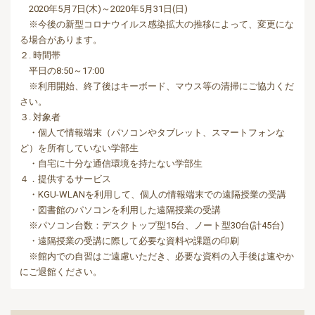
2020年5月7日(木)～2020年5月31日(日)
※今後の新型コロナウイルス感染拡大の推移によって、
変更にな
る場合があります。
２. 時間帯
平日の8:50～17:00
※利用開始、終了後はキーボード、マウス等の清掃にご協力くだ
さい。
３. 対象者
・個人で情報端末（パソコンやタブレット、スマートフォンな
ど）
を所有していない学部生
・自宅に十分な通信環境を持たない学部生
４．提供するサービス
・KGU-WLANを利用して、
個人の情報端末での遠隔授業の受講
・図書館のパソコンを利用した遠隔授業の受講
※パソコン台数：デスクトップ型15台、ノート型30台(
計45台)
・遠隔授業の受講に際して必要な資料や課題の印刷
※館内での自習はご遠慮いただき、
必要な資料の入手後は速やか
にご退館ください。