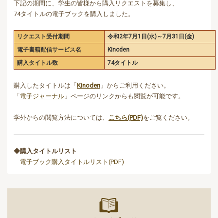
下記の期間に、学生の皆様から購入リクエストを募集し、
74タイトルの電子ブックを購入しました。
リクエスト受付期間
令和2年7月1日(水)～7月31日(金)
電子書籍配信サービス名
Kinoden
購入タイトル数
74タイトル
購入したタイトルは「
Kinoden
」からご利用ください。
「
電子ジャーナル
」ページのリンクからも閲覧が可能です。
学外からの閲覧方法については、
こちら(PDF)
をご覧ください。
◆購入タイトルリスト
電子ブック購入タイトルリスト(PDF)
マイライ