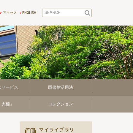
アクセス
ENGLISH
スサービス
図書館活用法
「大楠」
コレクション
マイ