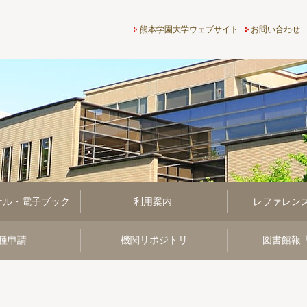
熊本学園大学付属図書館
熊本学園大学ウェブサイト
お問い合わせ
ナル・電子ブック
利用案内
レファレン
種申請
機関リポジトリ
図書館報