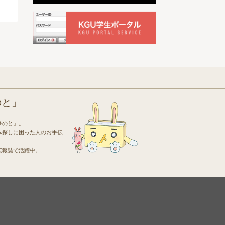
のと」
ひのと」。
本探しに困った人のお手伝
広報誌で活躍中。