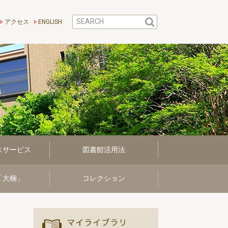
アクセス
ENGLISH
スサービス
図書館活用法
「大楠」
コレクション
マイ