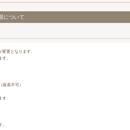
限について
が変更となります。
ます。
（延長不可）
ます
す。