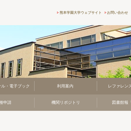
熊本学園大学付属図書館
熊本学園大学ウェブサイト
お問い合わせ
ナル・電子ブック
利用案内
レファレン
種申請
機関リポジトリ
図書館報