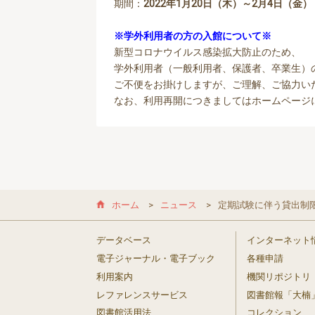
期間：
2022年1月20日（木）～2月4日（金）
※学外利用者の方の入館について※
新型コロナウイルス感染拡大防止のため、
学外利用者（一般利用者、保護者、卒業生）
ご不便をお掛けしますが、ご理解、ご協力い
なお、利用再開につきましてはホームページ
ホーム
ニュース
定期試験に伴う貸出制
データベース
インターネット
電子ジャーナル・電子ブック
各種申請
利用案内
機関リポジトリ
レファレンスサービス
図書館報「大楠
図書館活用法
コレクション