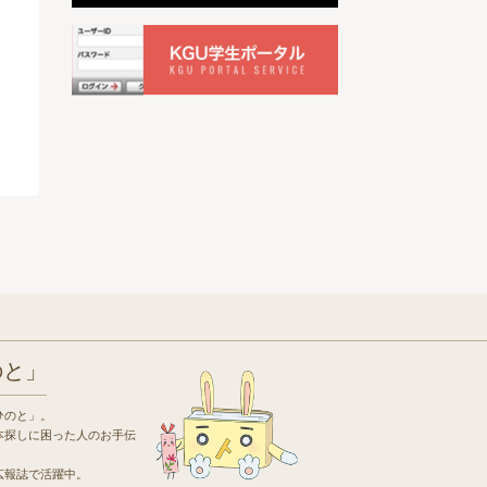
のと」
ひのと」。
本探しに困った人のお手伝
広報誌で活躍中。