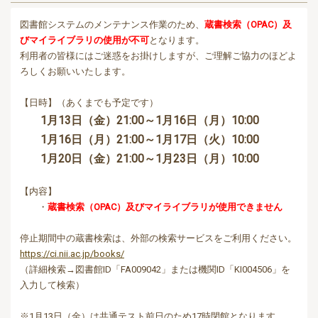
図書館システムのメンテナンス作業のため、
蔵書検索（OPAC）及
びマイライブラリの使用が不可
となります。
利用者の皆様にはご迷惑をお掛けしますが、ご理解ご協力のほどよ
ろしくお願いいたします。
【日時】（あくまでも予定です）
1月13日（金）21:00～1月16日（月）10:00
1月16日（月）21:00～1月17日（火）10:00
1月20日（金）21:00～1月23日（月）10:00
【内容】
・
蔵書検索（OPAC）及びマイライブラリが使用できません
停止期間中の蔵書検索は、外部の検索サービスをご利用ください。
https://ci.nii.ac.jp/books/
（詳細検索→図書館ID「FA009042」または機関ID「KI004506」を
入力して検索）
※1月13日（金）は共通テスト前日のため17時閉館となります。