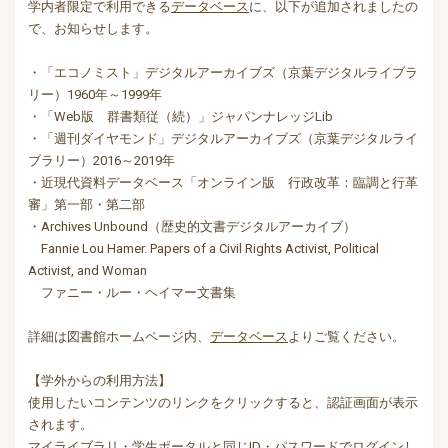
学内者限定で利用できる
データベース
に、以下が追加されましたの
で、お知らせします。
・「エコノミスト」デジタルアーカイブズ（京葉デジタルライブラ
リー）1960年～1999年
・「Web版 群書類従（続）」ジャパンナレッジLib
・「週刊ダイヤモンド」
デジタルアーカイブズ（京葉デジタルライ
ブラリー）2016～2019年
・近現代資料データベース「オンライン版 行政改革：臨調と行革
審」第一部・第二部
・Archives Unbound（歴史的文書デジタルアーカイブ）
Fannie Lou Hamer. Papers of a Civil Rights Activist, Political
Activist, and Woman
ファニー・ルー・ヘイマー文書集
詳細は図書館ホームページ内、
データベース
よりご覧ください。
【学外からの利用方法】
使用したいコンテンツのリンクをクリックすると、認証画面が表示
されます。
マイライブラリ・学生ポータルと同じID・パスワードでログインし