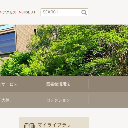
アクセス
ENGLISH
スサービス
図書館活用法
「大楠」
コレクション
マイ