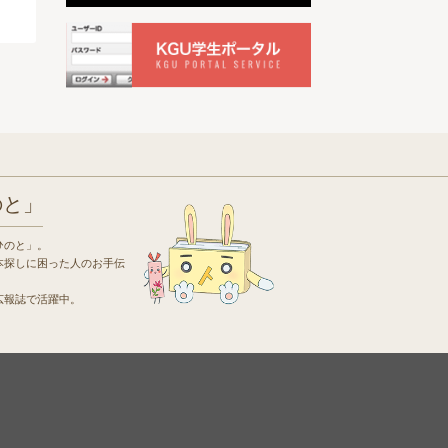
のと」
ひのと」。
本探しに困った人のお手伝
広報誌で活躍中。