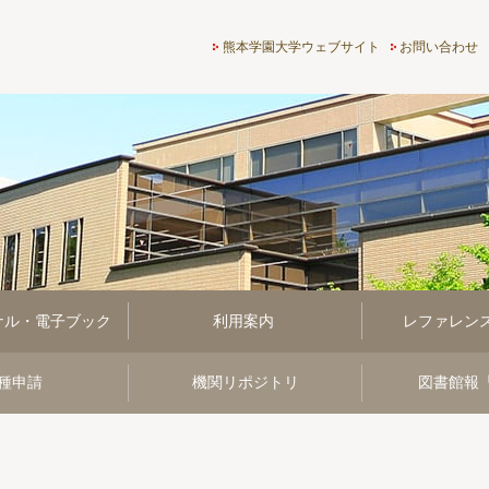
熊本学園大学付属図書館
熊本学園大学ウェブサイト
お問い合わせ
ナル・電子ブック
利用案内
レファレン
種申請
機関リポジトリ
図書館報