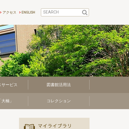
アクセス
ENGLISH
スサービス
図書館活用法
「大楠」
コレクション
マイ