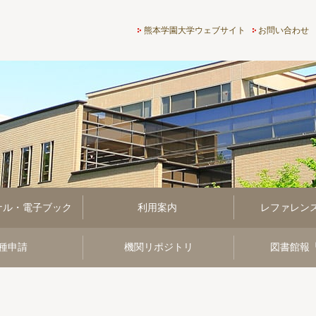
熊本学園大学付属図書館
熊本学園大学ウェブサイト
お問い合わせ
ナル・電子ブック
利用案内
レファレン
種申請
機関リポジトリ
図書館報