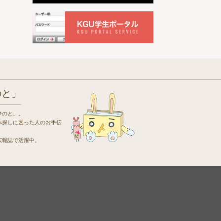
のと」
ひのと」。
本探しに困った人のお手伝
広報誌で活躍中。