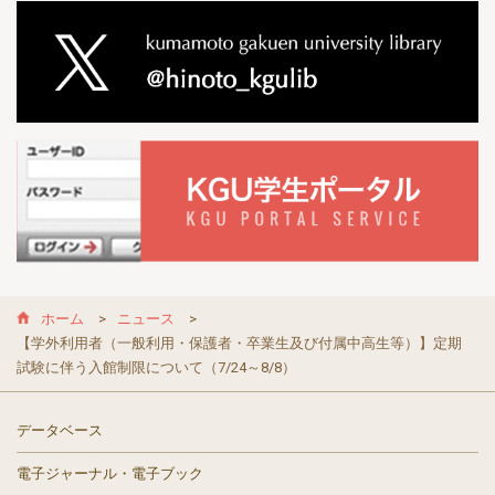
ホーム
ニュース
【学外利用者（一般利用・保護者・卒業生及び付属中高生等）】定期
試験に伴う入館制限について（7/24～8/8）
データベース
電子ジャーナル・電子ブック