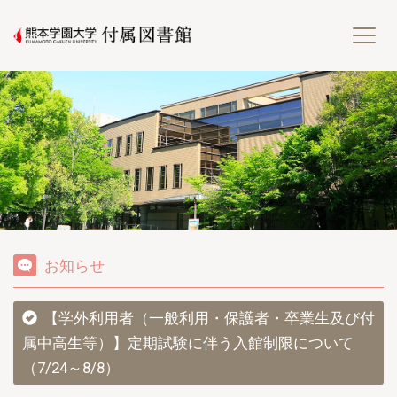
熊
お知らせ
【学外利用者（一般利用・保護者・卒業生及び付
属中高生等）】定期試験に伴う入館制限について
（7/24～8/8）