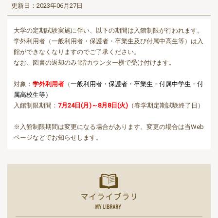
更新日：2023年06月27日
大学の定期試験実施に伴い、以下の期間は入館制限が行われます。
学外利用者（一般利用者・保護者・卒業生及び付属中高生等）は入
館ができなくなりますのでご了承ください。
なお、図書の返却のみ1階カウンター横で受け付けます。
対象：
学外利用者
（
一般利用者・保護者・卒業生・付属中学生・付
属高校生等）
入館制限期間：
7月24日(月)～8月8日(火)
（春学期定期試験終了日）
※入館制限期間は変更になる場合があります。変更の場合は当Web
ページなどでお知らせします。
マイライ