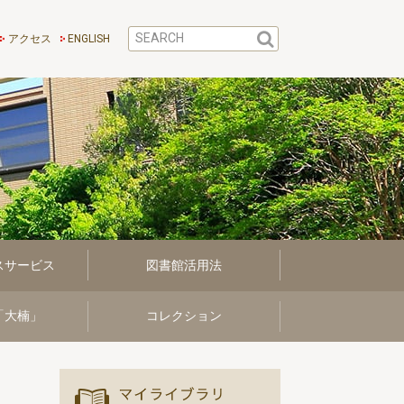
アクセス
ENGLISH
スサービス
図書館活用法
「大楠」
コレクション
マイ