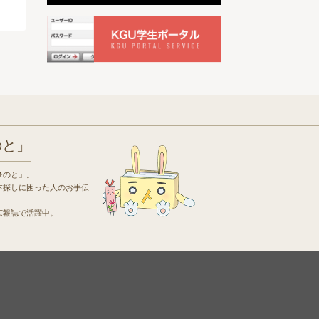
のと」
ひのと」。
本探しに困った人のお手伝
広報誌で活躍中。