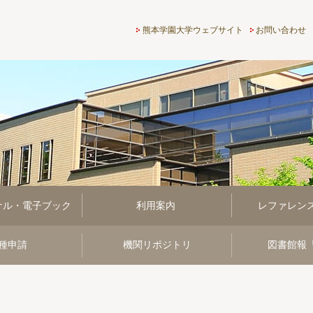
熊本学園大学付属図書館
熊本学園大学ウェブサイト
お問い合わせ
ナル・電子ブック
利用案内
レファレン
種申請
機関リポジトリ
図書館報