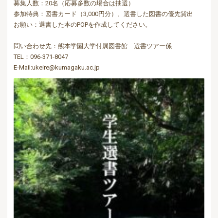
募集人数：20名（応募多数の場合は抽選）
参加特典：図書カード（3,000円分）、選書した図書の優先貸出
お願い：選書した本のPOPを作成してください。
問い合わせ先：熊本学園大学付属図書館 選書ツアー係
TEL：096-371-8047
E-Mail:ukeire@kumagaku.ac.jp