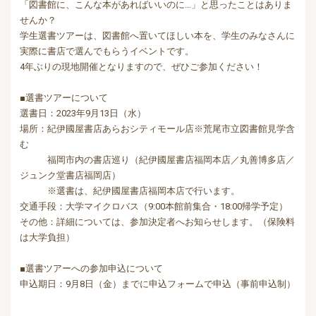
「図書館に、こんな本があればいいのに…」と思ったことはありま
せんか？
学生選書ツアーは、図書館へ置いてほしい本を、学生のみなさんに
実際に書店で選んでもらうイベントです。
4年ぶりの現地開催となりますので、ぜひご参加ください！
■選書ツアーについて
選書日：2023年9月13日（水）
場所：紀伊國屋書店あらおシティモール店※荒尾市立図書館見学含
む
福岡市内の書店巡り（紀伊國屋書店福岡本店／丸善博多店／
ジュンク堂書店福岡店）
※選書は、紀伊國屋書店福岡本店で行います。
交通手段：大学マイクロバス（9:00本館前集合・18:00帰学予定）
その他：詳細については、参加決定者へお知らせします。（保険料
は大学負担）
■選書ツアーへの参加申込について
申込期日：9月8日（金）までに申込フォームで申込（事前申込制）