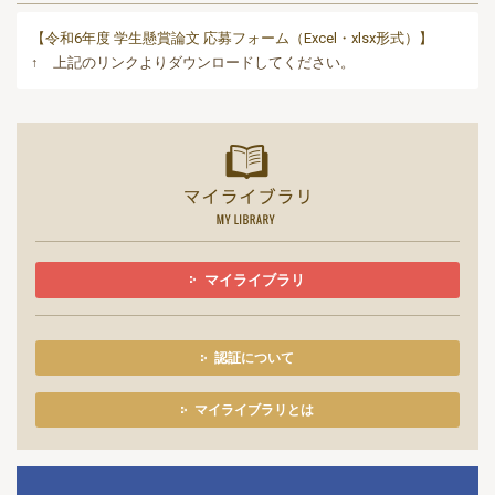
【令和6年度 学生懸賞論文 応募フォーム（Excel・xlsx形式）】
↑ 上記のリンクよりダウンロードしてください。
マイライ
マイライブラリ
認証について
マイライブラリとは