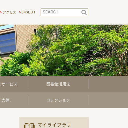
アクセス
ENGLISH
スサービス
図書館活用法
「大楠」
コレクション
マイ