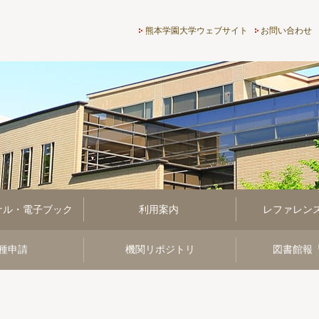
熊本学園大学付属図書館
熊本学園大学ウェブサイト
お問い合わせ
ナル・電子ブック
利用案内
レファレン
種申請
機関リポジトリ
図書館報