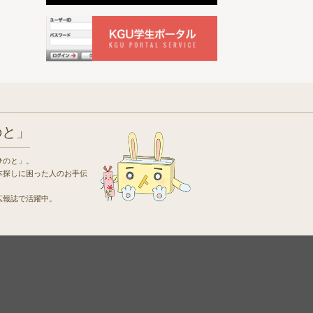
のと」
ひのと」。
本探しに困った人のお手伝
広報誌で活躍中。