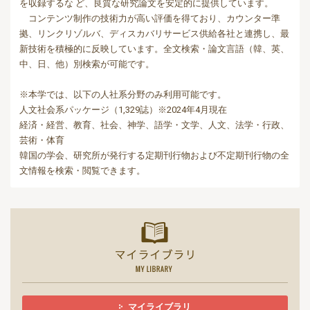
を収録するな ど、良質な研究論文を安定的に提供しています。
コンテンツ制作の技術力が高い評価を得ており、カウンター準
拠、リンクリゾルバ、ディスカバリサービス供給各社と連携し、最
新技術を積極的に反映しています。全文検索・論文言語（韓、英、
中、日、他）別検索が可能です。
※本学では、以下の人社系分野のみ利用可能です。
人文社会系パッケージ（1,329誌）※2024年4月現在
経済・経営、教育、社会、神学、語学・文学、人文、法学・行政、
芸術・体育
韓国の学会、研究所が発行する定期刊行物および不定期刊行物の全
文情報を検索・閲覧できます。
マイライ
マイライブラリ