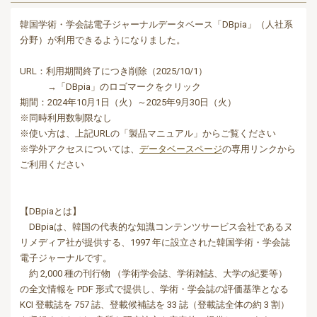
韓国学術・学会誌電子ジャーナルデータベース「DBpia」（人社系
分野）が利用できるようになりました。
URL：利用期間終了につき削除（2025/10/1）
→「DBpia」のロゴマークをクリック
期間：2024年10月1日（火）～2025年9月30日（火）
※同時利用数制限なし
※使い方は、上記URLの「製品マニュアル」からご覧ください
※学外アクセスについては、
データベースページ
の専用リンクから
ご利用ください
【DBpiaとは】
DBpiaは、韓国の代表的な知識コンテンツサービス会社であるヌ
リメディア社が提供する、1997 年に設立された韓国学術・学会誌
電子ジャーナルです。
約 2,000 種の刊行物 （学術学会誌、学術雑誌、大学の紀要等）
の全文情報を PDF 形式で提供し、学術・学会誌の評価基準となる
KCI 登載誌を 757 誌、登載候補誌を 33 誌（登載誌全体の約 3 割）