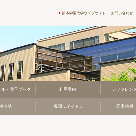
熊本学園大学付属図書館
熊本学園大学ウェブサイト
お問い合わせ
ナル・電子ブック
利用案内
レファレン
種申請
機関リポジトリ
図書館報