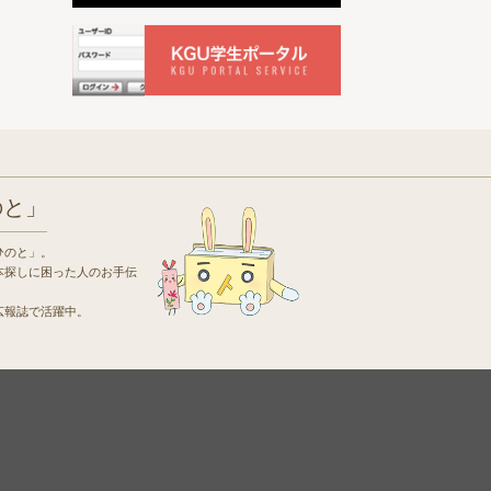
のと」
ひのと」。
本探しに困った人のお手伝
広報誌で活躍中。