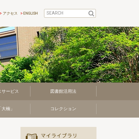
アクセス
ENGLISH
スサービス
図書館活用法
「大楠」
コレクション
マイ