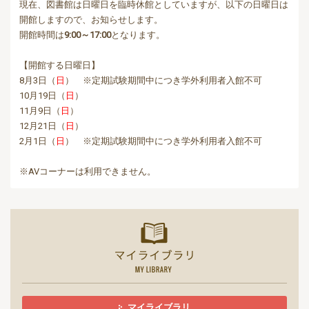
現在、図書館は日曜日を臨時休館としていますが、以下の日曜日は
開館しますので、お知らせします。
開館時間は
9:00～17:00
となります。
【開館する日曜日】
8月3日（
日
） ※定期試験期間中につき学外利用者入館不可
10月19日（
日
）
11月9日（
日
）
12月21日（
日
）
2月1日（
日
）
※定期試験期間中につき学外利用者入館不可
※AVコーナーは利用できません。
マイライ
マイライブラリ