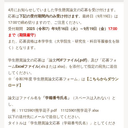
4月にお知らせしていました学生懸賞論文の応募を受け付けます。
応募は
下記の受付期間内のみ受け付けます
。最終日（9月19日）は
17:00で締め切りますので、ご注意ください。
受付期間
2025（令和7）年9月16日（火）～9月19日（金）
17:00
まで（期限厳守）
また、応募資格は本学学生（大学院生・研究生・科目等履修生を除
く）となります。
学生懸賞論文の応募は「論文
PDFファイル(.pdf)
」及び「応募フォ
ーム
Excelファイル
(.xlsまたは.xlsx)」を添付して指定の宛先に送信
してください。
※「令和7年度 学生懸賞論文応募フォーム」は
【こちらからダウン
ロード】
論文はファイル名を
「学籍番号氏名」
（スペースは入れない）と
し、
例：11125901熊学花子.pdf 11125901熊学花子.xlsx
以下の送付先にメールで送信してください。
タイトルは「学生懸賞論文応募（学籍番号氏名）」としてくださ