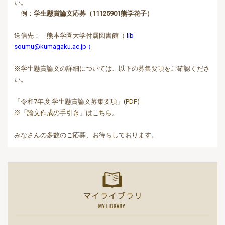
い。
例：
学生懸賞論文応募（11125901熊学花子）
送信先： 熊本学園大学付属図書館（
lib-
soumu@kumagaku.ac.jp
）
※学生懸賞論文の詳細については、以下の募集要項をご確認くださ
い。
「令和7年度 学生懸賞論文募集要項」(
PDF
)
※「
論文作成の手引き
」は
こちら
。
みなさんの多数のご応募、お待ちしております。
マイライ