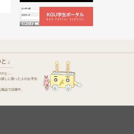
のと」
ひのと」。
本探しに困った人のお手伝
広報誌で活躍中。