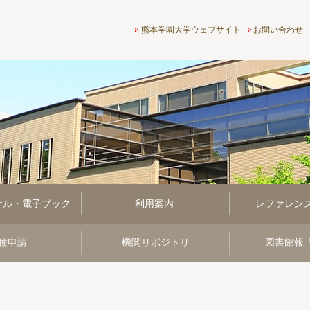
熊本学園大学付属図書館
熊本学園大学ウェブサイト
お問い合わせ
ナル・電子ブック
利用案内
レファレン
種申請
機関リポジトリ
図書館報