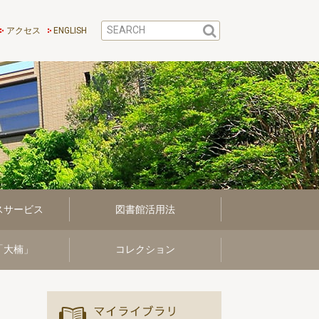
アクセス
ENGLISH
スサービス
図書館活用法
「大楠」
コレクション
マイ