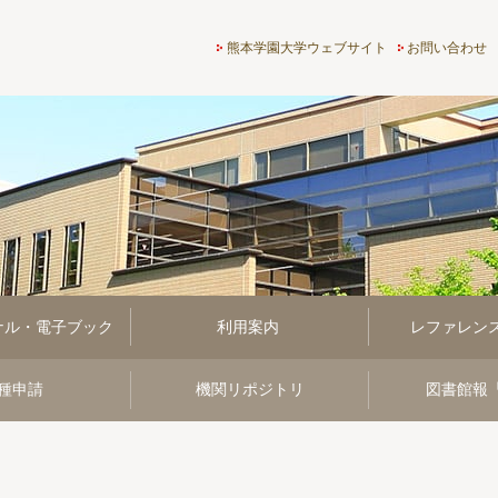
熊本学園大学付属図書館
熊本学園大学ウェブサイト
お問い合わせ
ナル・電子ブック
利用案内
レファレン
種申請
機関リポジトリ
図書館報