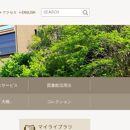
アクセス
ENGLISH
スサービス
図書館活用法
「大楠」
コレクション
マイ