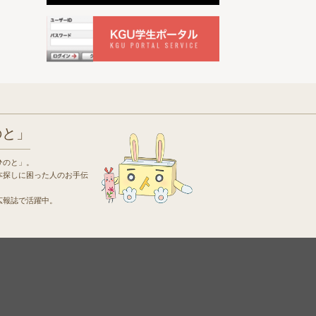
のと」
ひのと」。
本探しに困った人のお手伝
広報誌で活躍中。