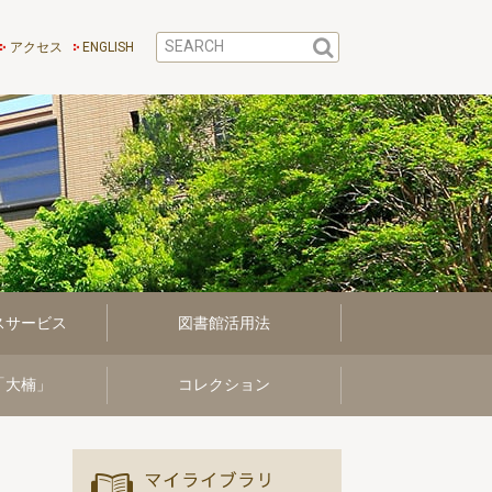
アクセス
ENGLISH
スサービス
図書館活用法
「大楠」
コレクション
マイ