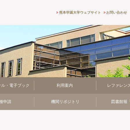
熊本学園大学付属図書館
熊本学園大学ウェブサイト
お問い合わせ
ナル・電子ブック
利用案内
レファレン
種申請
機関リポジトリ
図書館報