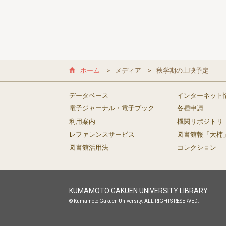
ホーム
メディア
秋学期の上映予定
データベース
インターネット
電子ジャーナル・電子ブック
各種申請
利用案内
機関リポジトリ
レファレンスサービス
図書館報「大楠
図書館活用法
コレクション
KUMAMOTO GAKUEN UNIVERSITY LIBRARY
© Kumamoto Gakuen University. ALL RIGHTS RESERVED.