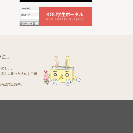
のと」
ひのと」。
本探しに困った人のお手伝
広報誌で活躍中。