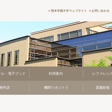
熊本学園大学付属図書館
熊本学園大学ウェブサイト
お問い合わせ
ナル・電子ブック
利用案内
レファレン
種申請
機関リポジトリ
図書館報