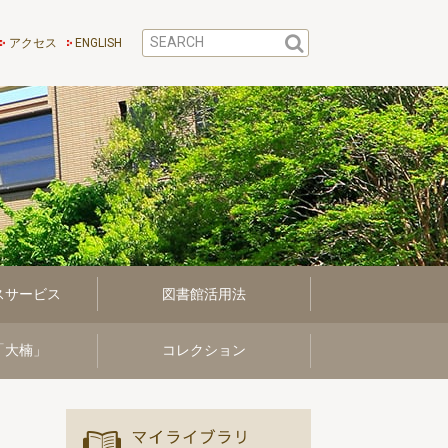
アクセス
ENGLISH
スサービス
図書館活用法
「大楠」
コレクション
マイ