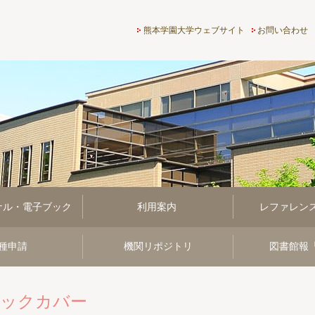
熊本学園大学付属図書館
熊本学園大学ウェブサイト
お問い合わせ
ナル・電子ブック
利用案内
レファレン
種申請
機関リポジトリ
図書館報
ックカバー