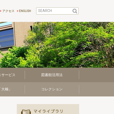
アクセス
ENGLISH
スサービス
図書館活用法
「大楠」
コレクション
マイ