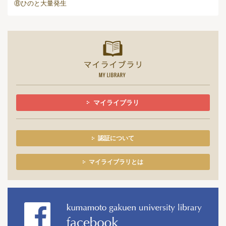
⑧ひのと大量発生
マイライ
マイライブラリ
認証について
マイライブラリとは