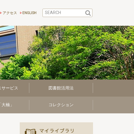
アクセス
ENGLISH
スサービス
図書館活用法
「大楠」
コレクション
マイ