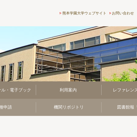
熊本学園大学付属図書館
熊本学園大学ウェブサイト
お問い合わせ
ナル・電子ブック
利用案内
レファレン
種申請
機関リポジトリ
図書館報