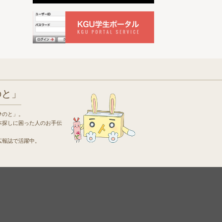
のと」
ひのと」。
本探しに困った人のお手伝
広報誌で活躍中。