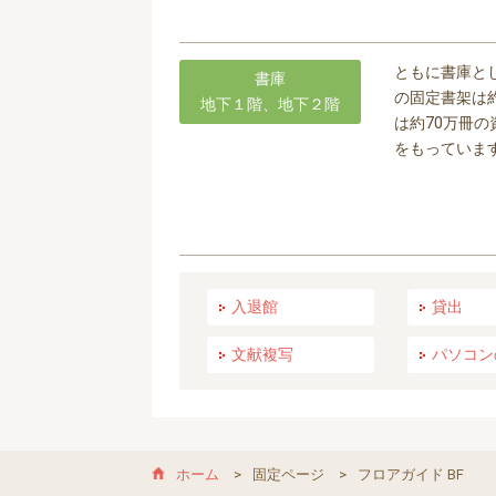
ともに書庫と
書庫
の固定書架は
地下１階、地下２階
は約70万冊
をもっていま
入退館
貸出
文献複写
パソコン
ホーム
固定ページ
フロアガイド BF