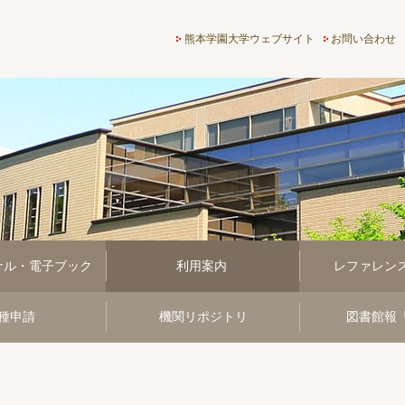
熊本学園大学付属図書館
熊本学園大学ウェブサイト
お問い合わせ
ナル・電子ブック
利用案内
レファレン
種申請
機関リポジトリ
図書館報