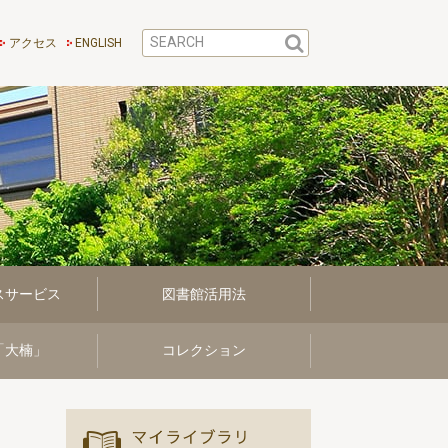
アクセス
ENGLISH
スサービス
図書館活用法
「大楠」
コレクション
マイ