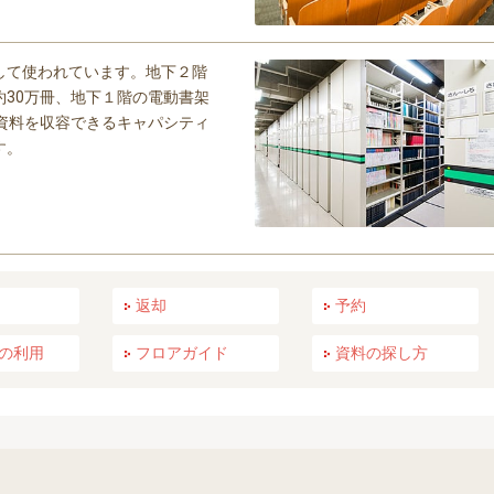
して使われています。地下２階
約30万冊、地下１階の電動書架
の資料を収容できるキャパシティ
す。
返却
予約
の利用
フロアガイド
資料の探し方