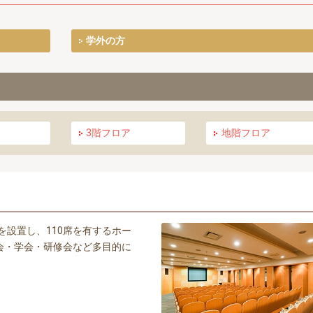
学外の方
3階フロア
地階フロア
を設置し、110席を有するホー
会・学会・研修会など多目的に
。