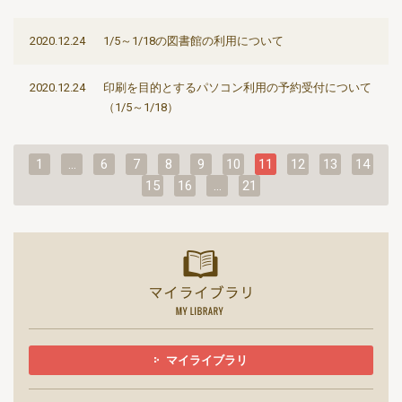
2020.12.24
1/5～1/18の図書館の利用について
2020.12.24
印刷を目的とするパソコン利用の予約受付について
（1/5～1/18）
1
…
6
7
8
9
10
11
12
13
14
15
16
…
21
マイライ
マイライブラリ