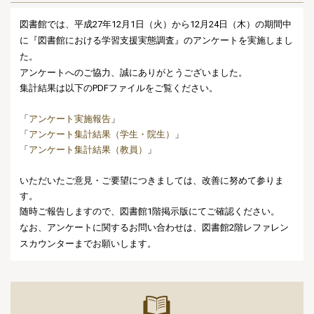
図書館では、平成27年12月1日（火）から12月24日（木）の期間中
に
『図書館における学習支援実態調査』のアンケートを実施しまし
た。
アンケートへのご協力、誠にありがとうございました。
集計結果は以下のPDFファイルをご覧ください。
「
アンケート実施報告
」
「
アンケート集計結果（学生・院生）
」
「
アンケート集計結果（教員）
」
いただいたご意見・ご要望につきましては、改善に努めて参りま
す。
随時ご報告しますので、図書館1階掲示版にてご確認ください。
なお、アンケートに関するお問い合わせは、
図書館2階レファレン
スカウンターまでお願いします。
マイライ